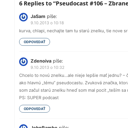
6 Replies to “
Pseudocast #106 – Zbrane
článku
JaSam
píše:
9.10.2013 o 10:18
kurva, chlapi, nechajte tam tu starú znelku, tie nove sr
ODPOVEDAŤ
Zdenoiva
píše:
9.10.2013 o 10:32
Chcelo to novú znelku…ale nieje lepšie mať jednu? – čo
ako hlavnú „tému“ pseudocastu. Zvuková značka, ktor
som začul starú znelku hneď som mal pocit „teším sa 
PS: SUPER podcast
ODPOVEDAŤ
JohnRambo
píše: