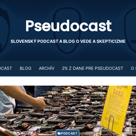
Pseudocast
SLOVENSKÝ PODCAST A BLOG O VEDE A SKEPTICIZME
DCAST
BLOG
ARCHÍV
2% Z DANE PRE PSEUDOCAST
O
PODCAST