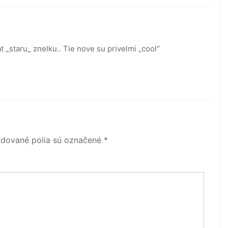
t _staru_ znelku.. Tie nove su privelmi „cool“
dované polia sú označené
*