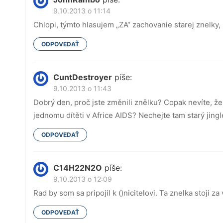
9.10.2013 o 11:14
Chlopi, týmto hlasujem „ZA“ zachovanie starej znelky, 
ODPOVEDAŤ
CuntDestroyer
píše:
9.10.2013 o 11:43
Dobrý den, proč jste změnili znělku? Copak nevíte, ž
jednomu dítěti v Africe AIDS? Nechejte tam starý jingl
ODPOVEDAŤ
C14H22N2O
píše:
9.10.2013 o 12:09
Rad by som sa pripojil k ()nicitelovi. Ta znelka stoji za
ODPOVEDAŤ