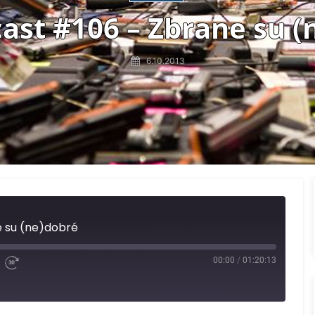
ast #106 – Zbrane su (
6.10.2013
 su (ne)dobré
00:00
/
01:20:13