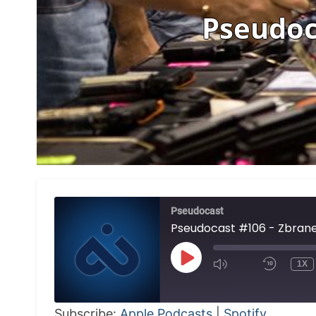
Pseudoc
Pseudocast
Pseudocast #106 - Zbrane
PLAY
1X
EPISODE
Subscribe:
Apple Podcasts
|
Spotify