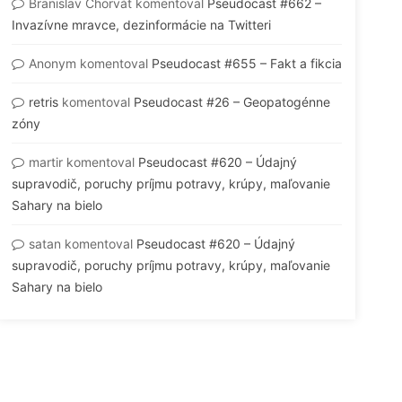
Branislav Chorvát
komentoval
Pseudocast #662 –
Invazívne mravce, dezinformácie na Twitteri
Anonym
komentoval
Pseudocast #655 – Fakt a fikcia
retris
komentoval
Pseudocast #26 – Geopatogénne
zóny
martir
komentoval
Pseudocast #620 – Údajný
supravodič, poruchy príjmu potravy, krúpy, maľovanie
Sahary na bielo
satan
komentoval
Pseudocast #620 – Údajný
supravodič, poruchy príjmu potravy, krúpy, maľovanie
Sahary na bielo