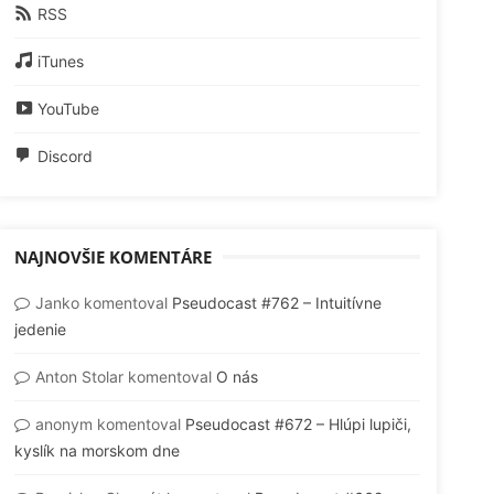
RSS
iTunes
YouTube
Discord
NAJNOVŠIE KOMENTÁRE
Janko
komentoval
Pseudocast #762 – Intuitívne
jedenie
Anton Stolar
komentoval
O nás
anonym
komentoval
Pseudocast #672 – Hlúpi lupiči,
kyslík na morskom dne