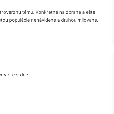
ntroverznú tému. Konkrétne na zbrane a ešte
sťou populácie nenávidené a druhou milované.
čný pre srdce