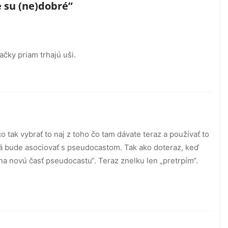
 su (ne)dobré
”
ačky priam trhajú uši.
 tak vybrať to naj z toho čo tam dávate teraz a používať to
á bude asociovať s pseudocastom. Tak ako doteraz, keď
na novú časť pseudocastu“. Teraz znelku len „pretrpím“.