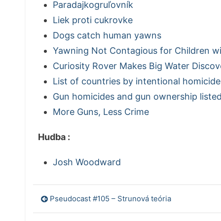
Paradajkogruľovník
Liek proti cukrovke
Dogs catch human yawns
Yawning Not Contagious for Children w
Curiosity Rover Makes Big Water Discov
List of countries by intentional homicide
Gun homicides and gun ownership liste
More Guns, Less Crime
Hudba :
Josh Woodward
Navigácia
Pseudocast #105 – Strunová teória
v