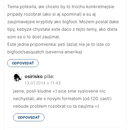
Tema potesila, ale chcelo by to trochu konkretnejsie
pripady rozobrat (ako si aj spominal) a su aj
zaujimavejsie kryptidy ako bigfoot. Mozem poslat dake
tipy, kebyze chystate este daco z tejto temy, ako dieta
som sa o to dost zaujimal.
Este jedna pripomienka: yeti (azia) nie je to iste co
bigfoot/sasquatch (severna amerika)
ODPOVEDAŤ
osirisko
píše:
13.01.2014 o 11:43
jasne, posli kludne =) sice sme vyslovene nic
nechystali, ale s novym formatom (od 120. casti)
nebude problem rozobrat co ta zaujima =)
ODPOVEDAŤ