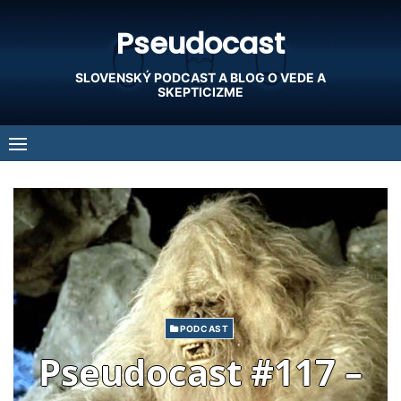
Skip
Pseudocast
to
content
SLOVENSKÝ PODCAST A BLOG O VEDE A
SKEPTICIZME
PODCAST
Pseudocast #117 –