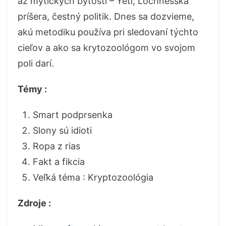
až mýtických bytostí – Yeti, Lochnesská
príšera, čestný politik. Dnes sa dozvieme,
akú metodiku používa pri sledovaní týchto
cieľov a ako sa krytozoológom vo svojom
poli darí.
Témy :
Smart podprsenka
Slony sú idioti
Ropa z rias
Fakt a fikcia
Veľká téma : Kryptozoológia
Zdroje :