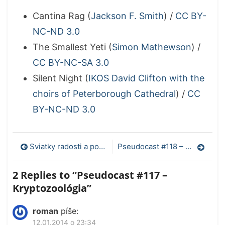
Cantina Rag (
Jackson F. Smith
) /
CC BY-
NC-ND 3.0
The Smallest Yeti (
Simon Mathewson
) /
CC BY-NC-SA 3.0
Silent Night (
IKOS David Clifton with the
choirs of Peterborough Cathedral
) /
CC
BY-NC-ND 3.0
Navigácia
Sviatky radosti a pokoja
Pseudocast #118 – HAARP
v
2 Replies to “
Pseudocast #117 –
článku
Kryptozoológia
”
roman
píše:
12.01.2014 o 23:34