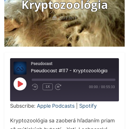
Kryptozoológia
22.12.2013
Pseudocast
Pseudocast #117 - Kryptozoológia
PLAY
1X
00:00
/
00:55:33
EPISODE
Subscribe:
Apple Podcasts
|
Spotify
Kryptozoológia sa zaoberá hľadaním priam