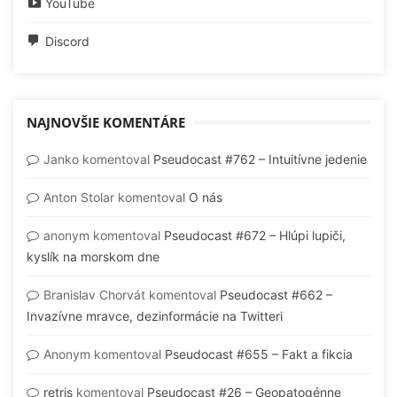
YouTube
Discord
NAJNOVŠIE KOMENTÁRE
Janko
komentoval
Pseudocast #762 – Intuitívne jedenie
Anton Stolar
komentoval
O nás
anonym
komentoval
Pseudocast #672 – Hlúpi lupiči,
kyslík na morskom dne
Branislav Chorvát
komentoval
Pseudocast #662 –
Invazívne mravce, dezinformácie na Twitteri
Anonym
komentoval
Pseudocast #655 – Fakt a fikcia
retris
komentoval
Pseudocast #26 – Geopatogénne