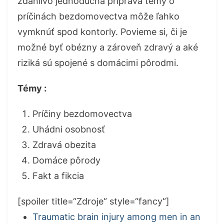
zdanlivo jednoduchá príprava témy o
príčinách bezdomovectva môže ľahko
vymknúť spod kontorly. Povieme si, či je
možné byť obézny a zároveň zdravý a aké
riziká sú spojené s domácimi pôrodmi.
Témy :
Príčiny bezdomovectva
Uhádni osobnosť
Zdravá obezita
Domáce pôrody
Fakt a fikcia
[spoiler title=“Zdroje“ style=“fancy“]
Traumatic brain injury among men in an