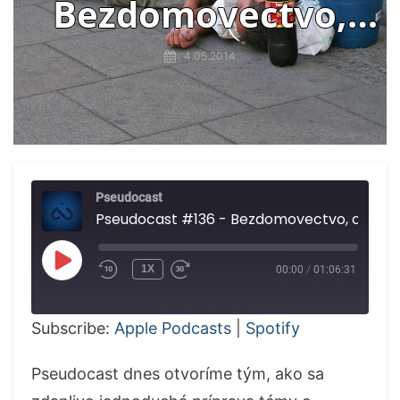
Bezdomovectvo,
obezita, domáce
4.05.2014
pôrody
Pseudocast
Pseudocast #136 - Bezdomovectv
PLAY
1X
00:00
/
01:06:31
EPISODE
Subscribe:
Apple Podcasts
|
Spotify
Pseudocast dnes otvoríme tým, ako sa