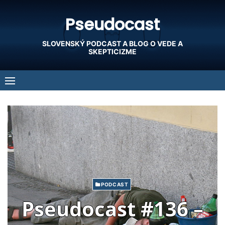
Skip
Pseudocast
to
content
SLOVENSKÝ PODCAST A BLOG O VEDE A
SKEPTICIZME
PODCAST
Pseudocast #136 –