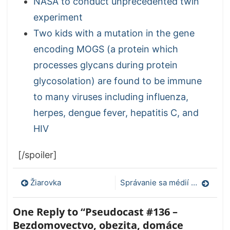
NASA to conduct unprecedented twin
experiment
Two kids with a mutation in the gene
encoding MOGS (a protein which
processes glycans during protein
glycosolation) are found to be immune
to many viruses including influenza,
herpes, dengue fever, hepatitis C, and
HIV
[/spoiler]
Navigácia
Žiarovka
Správanie sa médií pri samovraždách
v
One Reply to “Pseudocast #136 –
článku
Bezdomovectvo, obezita, domáce