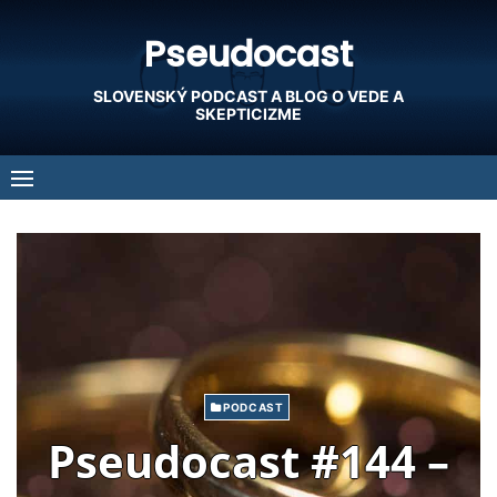
Skip
Pseudocast
to
content
SLOVENSKÝ PODCAST A BLOG O VEDE A
SKEPTICIZME
PODCAST
Pseudocast #144 –