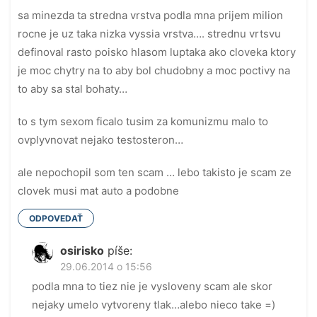
sa minezda ta stredna vrstva podla mna prijem milion
rocne je uz taka nizka vyssia vrstva…. strednu vrtsvu
definoval rasto poisko hlasom luptaka ako cloveka ktory
je moc chytry na to aby bol chudobny a moc poctivy na
to aby sa stal bohaty…
to s tym sexom ficalo tusim za komunizmu malo to
ovplyvnovat nejako testosteron…
ale nepochopil som ten scam … lebo takisto je scam ze
clovek musi mat auto a podobne
ODPOVEDAŤ
osirisko
píše:
29.06.2014 o 15:56
podla mna to tiez nie je vysloveny scam ale skor
nejaky umelo vytvoreny tlak…alebo nieco take =)