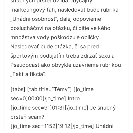
snubných prsteňov iba obyčajný
marketingový ťah, nasledovať bude rubrika
„Uhádni osobnosť“, ďalej odpovieme
poslucháčovi na otázku, či pitie veľkého
množstva vody poškodzuje obličky.
Nasledovať bude otázka, či sa pred
športovým podujatím treba zdržať sexu a
Pseudocast ako obvykle uzavrieme rubrikou
„Fakt a fikcia“.
[tabs] [tab title=“Témy“] [jo_time
sec=0]00:00[/jo_time] Intro
[jo_time sec=91]01:31[/jo_time] Je snubný
prsteň scam?
[jo_time sec=1152]19:12[/jo_time] Uhádni