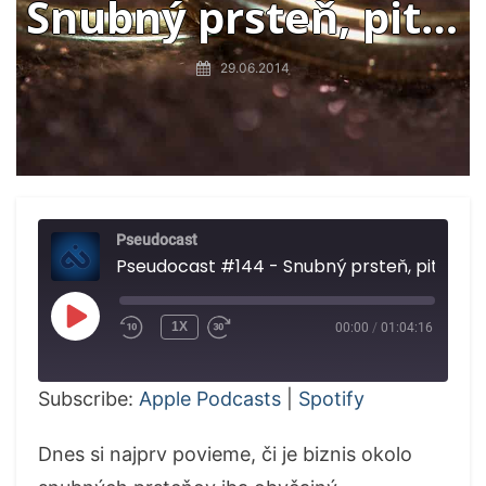
Snubný prsteň, pitie
vody, sex pred
29.06.2014
športom
Pseudocast
Pseudocast #144 - Snubný prsteň, pitie vody, sex pred 
PLAY
1X
00:00
/
01:04:16
EPISODE
Subscribe:
Apple Podcasts
|
Spotify
Dnes si najprv povieme, či je biznis okolo