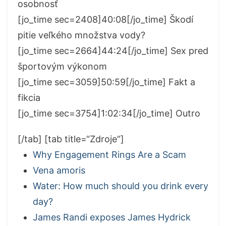
osobnosť
[jo_time sec=2408]40:08[/jo_time] Škodí
pitie veľkého množstva vody?
[jo_time sec=2664]44:24[/jo_time] Sex pred
športovým výkonom
[jo_time sec=3059]50:59[/jo_time] Fakt a
fikcia
[jo_time sec=3754]1:02:34[/jo_time] Outro
[/tab] [tab title=“Zdroje“]
Why Engagement Rings Are a Scam
Vena amoris
Water: How much should you drink every
day?
James Randi exposes James Hydrick