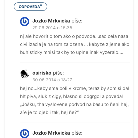
ODPOVEDAŤ
Jozko Mrkvicka
píše:
29.06.2014 o 16:35
nj ale hovorit o tom ako o podvode…saq cela nasa
civilizacia je na tom zalozena … kebyze zijeme ako
buhisticky mnisi tak by to uplne inak vyzeralo….
osirisko
píše:
30.06.2014 o 18:27
hej no…keby sme boli v krcme, teraz by som si dal
hlt piva, sluk z cigy, hlasno si odgrgol a povedal
„Jošku, tha vyslovene podvod na basu to ňeni hej,
aľe je to ojeb i tak, hej ňe?“
Jozko Mrkvicka
píše: