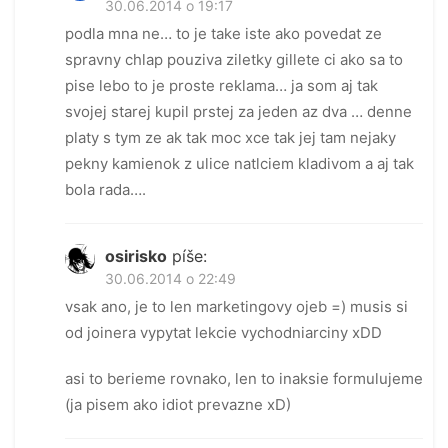
30.06.2014 o 19:17
podla mna ne… to je take iste ako povedat ze
spravny chlap pouziva ziletky gillete ci ako sa to
pise lebo to je proste reklama… ja som aj tak
svojej starej kupil prstej za jeden az dva … denne
platy s tym ze ak tak moc xce tak jej tam nejaky
pekny kamienok z ulice natlciem kladivom a aj tak
bola rada….
osirisko
píše:
30.06.2014 o 22:49
vsak ano, je to len marketingovy ojeb =) musis si
od joinera vypytat lekcie vychodniarciny xDD
asi to berieme rovnako, len to inaksie formulujeme
(ja pisem ako idiot prevazne xD)