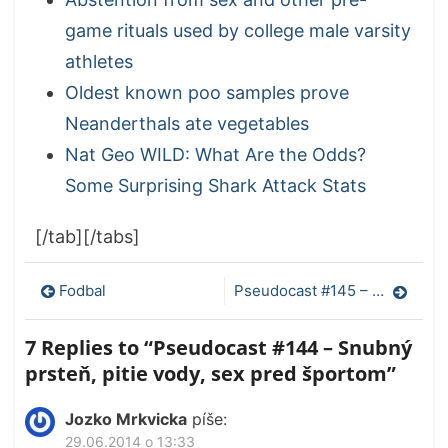
game rituals used by college male varsity
athletes
Oldest known poo samples prove
Neanderthals ate vegetables
Nat Geo WILD: What Are the Odds?
Some Surprising Shark Attack Stats
[/tab][/tabs]
Navigácia
Fodbal
Pseudocast #145 – tCDS, GMO komáre, pomalé svetlo
v
7 Replies to “
Pseudocast #144 – Snubný
článku
prsteň, pitie vody, sex pred športom
”
Jozko Mrkvicka
píše:
29.06.2014 o 13:33