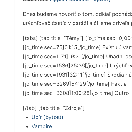
Dnes budeme hovoriť o tom, odkiaľ pochádz
urýchľovač častíc v garáži a či jeme priveľa 
[tabs] [tab title=“Témy“] [jo_time sec=0]00:
[jo_time sec=75]01:15[/jo_time] Existujú vam
[jo_time sec=1171]19:31[/jo_time] Uhádni o
[jo_time sec=1536]25:36[/jo_time] Urýchľov
[jo_time sec=1931]32:11[/jo_time] Škodia ná
[jo_time sec=3269]54:29[/jo_time] Fakt a fi
[jo_time sec=3608]1:00:28[/jo_time] Outro
[/tab] [tab title=“Zdroje“]
Upír (bytosť)
Vampire