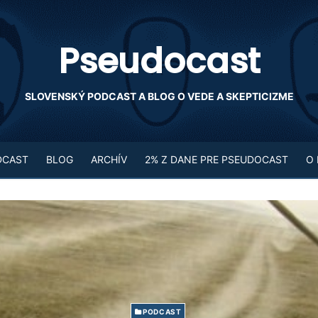
Pseudocast
SLOVENSKÝ PODCAST A BLOG O VEDE A SKEPTICIZME
DCAST
BLOG
ARCHÍV
2% Z DANE PRE PSEUDOCAST
O
PODCAST