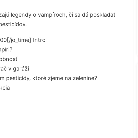
ajú legendy o vampíroch, či sa dá poskladať
pesticídov.
00[/jo_time] Intro
píri?
sobnosť
ač v garáži
m pesticídy, ktoré zjeme na zelenine?
kcia