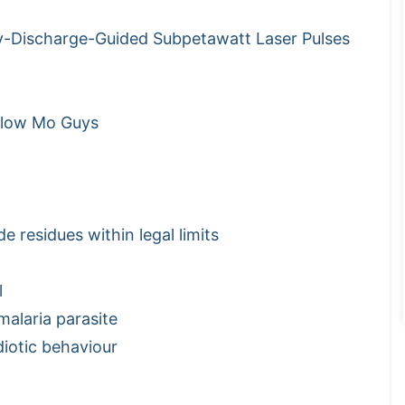
ry-Discharge-Guided Subpetawatt Laser Pulses
 Slow Mo Guys
e residues within legal limits
l
alaria parasite
diotic behaviour