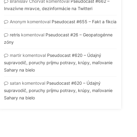
Branislav Chorvát
komentoval
Pseudocast #662 –
Invazívne mravce, dezinformácie na Twitteri
Anonym
komentoval
Pseudocast #655 – Fakt a fikcia
retris
komentoval
Pseudocast #26 – Geopatogénne
zóny
martir
komentoval
Pseudocast #620 – Údajný
supravodič, poruchy príjmu potravy, krúpy, maľovanie
Sahary na bielo
satan
komentoval
Pseudocast #620 – Údajný
supravodič, poruchy príjmu potravy, krúpy, maľovanie
Sahary na bielo