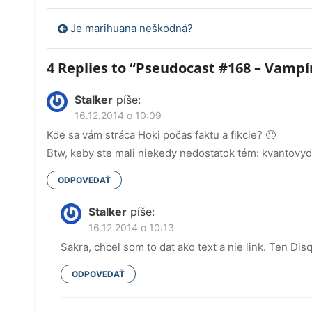
Navigácia
Je marihuana neškodná?
v
4 Replies to “
Pseudocast #168 – Vampíri
článku
Stalker
píše:
16.12.2014 o 10:09
Kde sa vám stráca Hoki počas faktu a fikcie? 🙂
Btw, keby ste mali niekedy nedostatok tém: kvantovy
ODPOVEDAŤ
Stalker
píše:
16.12.2014 o 10:13
Sakra, chcel som to dat ako text a nie link. Ten Dis
ODPOVEDAŤ