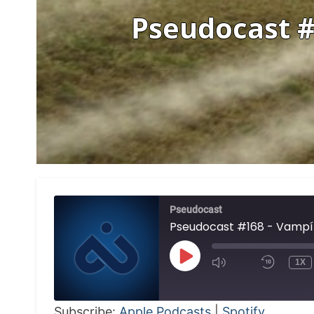
Pseudocast #
Pseudocast
Pseudocast #168 - Vampíri
PLAY
1X
EPISODE
Subscribe:
Apple Podcasts
|
Spotify