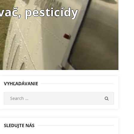
ač, pesticídy
VYHĽADÁVANIE
Search
SEARCH
for:
SLEDUJTE NÁS