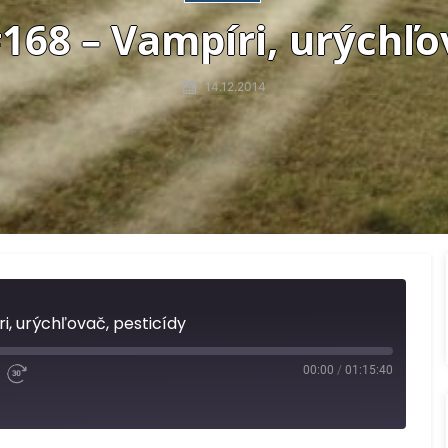
168 – Vampíri, urýchľov
14.12.2014
, urýchľovač, pesticídy
00:00
/
01:15:40