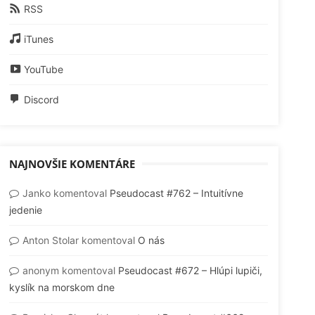
RSS
iTunes
YouTube
Discord
NAJNOVŠIE KOMENTÁRE
Janko
komentoval
Pseudocast #762 – Intuitívne
jedenie
Anton Stolar
komentoval
O nás
anonym
komentoval
Pseudocast #672 – Hlúpi lupiči,
kyslík na morskom dne