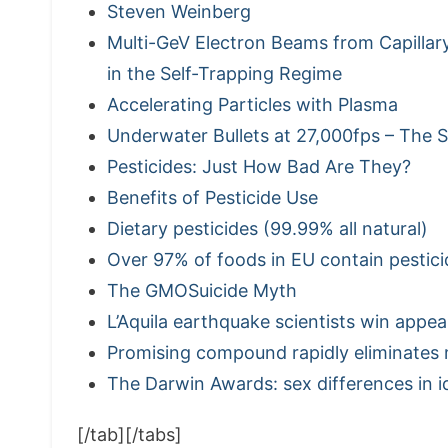
Steven Weinberg
Multi-GeV Electron Beams from Capilla
in the Self-Trapping Regime
Accelerating Particles with Plasma
Underwater Bullets at 27,000fps – The
Pesticides: Just How Bad Are They?
Benefits of Pesticide Use
Dietary pesticides (99.99% all natural)
Over 97% of foods in EU contain pesticid
The GMOSuicide Myth
L’Aquila earthquake scientists win appea
Promising compound rapidly eliminates m
The Darwin Awards: sex differences in i
[/tab][/tabs]