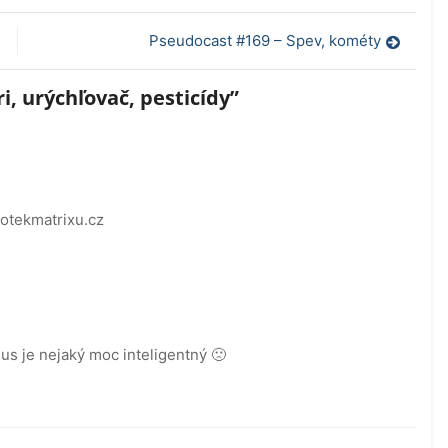
Pseudocast #169 – Spev, kométy
, urýchľovač, pesticídy
”
dotekmatrixu.cz
qus je nejaký moc inteligentný 🙁