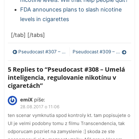
FDA announces plans to slash nicotine
levels in cigarettes
[/tab] [/tabs]
Navigácia
Pseudocast #307 – Právo na experimentálnu liečbu, doba exspirácie liekov
Pseudocast #309 – Carolyn Porco, rok 12017, svetelný smog a opeľovanie
v
5 Replies to “
Pseudocast #308 – Umelá
článku
inteligencia, regulovanie nikotínu v
cigaretách
”
emiX
píše:
28.08.2017 o 11:06
ten scenar vymknutia spod kontroly kt. tam popisujete o
UI je velmi podobny tomu z filmu Transcendencia, tak
odporucam pozriet na zamyslenie :] skoda ze ste