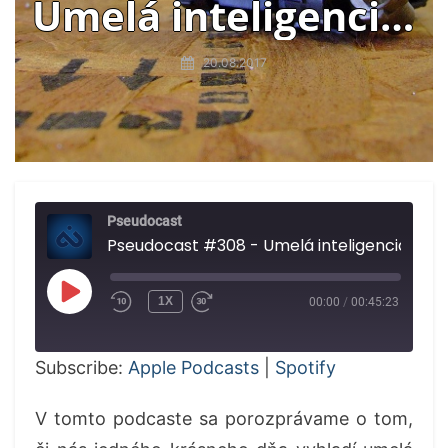
Umelá inteligencia,
regulovanie nikotínu
20.08.2017
v cigaretách
Pseudocast
Pseudocast #308 - Umelá inteligencia, regulovan
PLAY
1X
00:00
/
00:45:23
EPISODE
Subscribe:
Apple Podcasts
|
Spotify
V tomto podcaste sa porozprávame o tom,