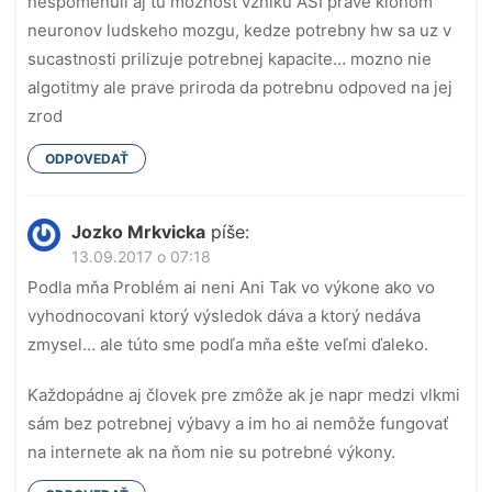
nespomenuli aj tu moznost vzniku ASI prave klonom
neuronov ludskeho mozgu, kedze potrebny hw sa uz v
sucastnosti prilizuje potrebnej kapacite… mozno nie
algotitmy ale prave priroda da potrebnu odpoved na jej
zrod
ODPOVEDAŤ
Jozko Mrkvicka
píše:
13.09.2017 o 07:18
Podla mňa Problém ai neni Ani Tak vo výkone ako vo
vyhodnocovani ktorý výsledok dáva a ktorý nedáva
zmysel… ale túto sme podľa mňa ešte veľmi ďaleko.
Každopádne aj človek pre zmôže ak je napr medzi vlkmi
sám bez potrebnej výbavy a im ho ai nemôže fungovať
na internete ak na ňom nie su potrebné výkony.