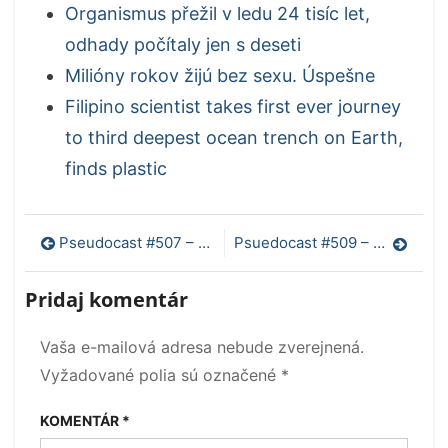
Organismus přežil v ledu 24 tisíc let,
odhady počítaly jen s deseti
Milióny rokov žijú bez sexu. Úspešne
Filipino scientist takes first ever journey
to third deepest ocean trench on Earth,
finds plastic
Navigácia
Pseudocast #507 – Očkovanie proti astme, prvá dávka vakcíny proti Covid-19
Psuedocast #509 – GMO komáre, podivný liek na Alzheimerovu chorobu, nerozložiteľné chemikálie
v
Pridaj komentár
článku
Vaša e-mailová adresa nebude zverejnená.
Vyžadované polia sú označené
*
KOMENTÁR
*