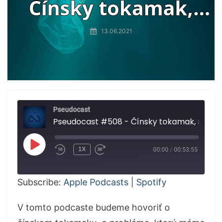
Čínsky tokamak,
replikačný problém,
13.06.2021
organizmus prežil
24.000 rokov v ľade,
tretia najhlbšia
Pseudocast
priekopa
Pseudocast #508 - Čínsky tokamak, replikačný problém, organizmus 
PLAY
1X
00:00
/
00:53:55
EPISODE
Subscribe:
Apple Podcasts
|
Spotify
V tomto podcaste budeme hovoriť o