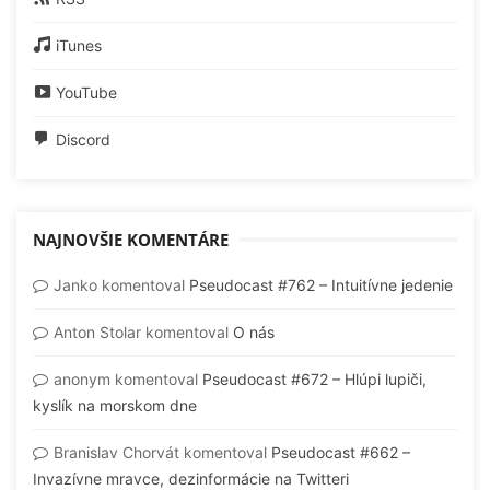
iTunes
YouTube
Discord
NAJNOVŠIE KOMENTÁRE
Janko
komentoval
Pseudocast #762 – Intuitívne jedenie
Anton Stolar
komentoval
O nás
anonym
komentoval
Pseudocast #672 – Hlúpi lupiči,
kyslík na morskom dne
Branislav Chorvát
komentoval
Pseudocast #662 –
Invazívne mravce, dezinformácie na Twitteri