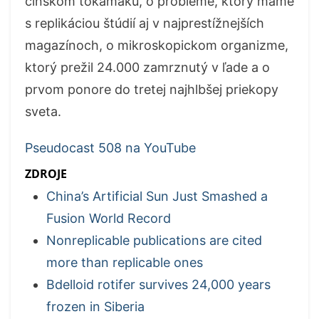
čínskom tokamaku, o probléme, ktorý máme
s replikáciou štúdií aj v najprestížnejších
magazínoch, o mikroskopickom organizme,
ktorý prežil 24.000 zamrznutý v ľade a o
prvom ponore do tretej najhlbšej priekopy
sveta.
Pseudocast 508 na YouTube
ZDROJE
China’s Artificial Sun Just Smashed a
Fusion World Record
Nonreplicable publications are cited
more than replicable ones
Bdelloid rotifer survives 24,000 years
frozen in Siberia