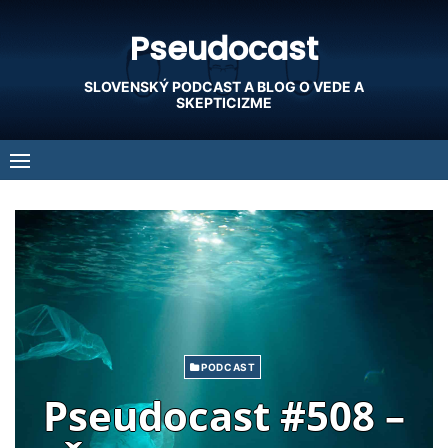
Skip
Pseudocast
to
content
SLOVENSKÝ PODCAST A BLOG O VEDE A
SKEPTICIZME
PODCAST
Pseudocast #508 –