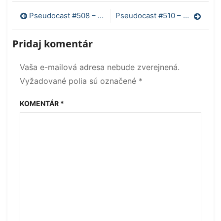
Navigácia
Pseudocast #508 – Čínsky tokamak, replikačný problém, organizmus prežil 24.000 rokov v ľade, tretia najhlbšia priekopa
Pseudocast #510 – CRISPR 3.0, ITER update, temná hmota brzdí galaxiu, metaštúdia o prípravkoch na chudnutie
v
Pridaj komentár
článku
Vaša e-mailová adresa nebude zverejnená.
Vyžadované polia sú označené
*
KOMENTÁR
*