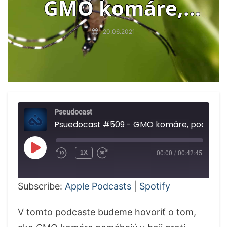
GMO komáre,
podivný liek na
20.06.2021
Alzheimerovu
chorobu,
nerozložiteľné
Pseudocast
chemikálie
Psuedocast #509 - GM
PLAY
1X
00:00
/
00:42:45
EPISODE
Subscribe:
Apple Podcasts
|
Spotify
V tomto podcaste budeme hovoriť o tom,