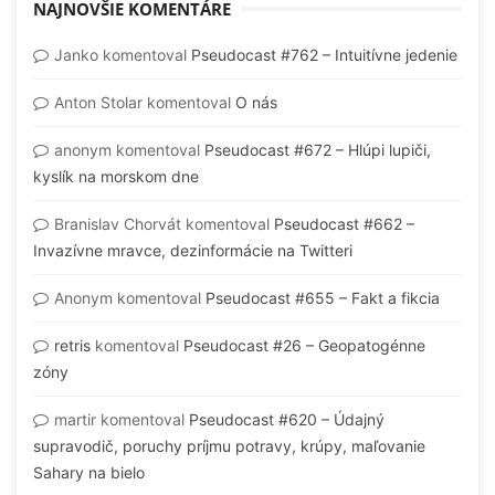
NAJNOVŠIE KOMENTÁRE
Janko
komentoval
Pseudocast #762 – Intuitívne jedenie
Anton Stolar
komentoval
O nás
anonym
komentoval
Pseudocast #672 – Hlúpi lupiči,
kyslík na morskom dne
Branislav Chorvát
komentoval
Pseudocast #662 –
Invazívne mravce, dezinformácie na Twitteri
Anonym
komentoval
Pseudocast #655 – Fakt a fikcia
retris
komentoval
Pseudocast #26 – Geopatogénne
zóny
martir
komentoval
Pseudocast #620 – Údajný
supravodič, poruchy príjmu potravy, krúpy, maľovanie
Sahary na bielo