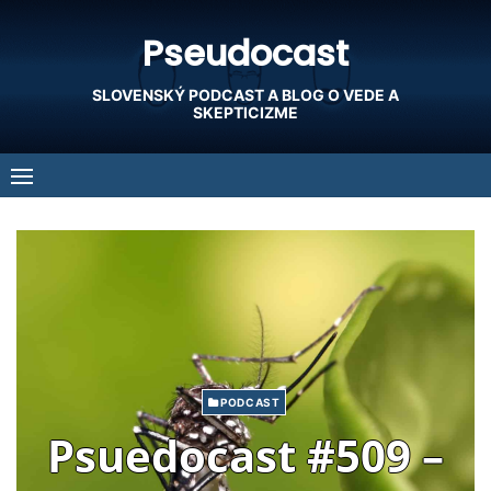
Skip
Pseudocast
to
content
SLOVENSKÝ PODCAST A BLOG O VEDE A
SKEPTICIZME
PODCAST
Psuedocast #509 –