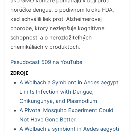
ako GMO komáre pomáhajú v boji proti
horúčke dengue, o podivnom kroku FDA,
keď schválili liek proti Alzheimerovej
chorobe, ktorý nezlepšuje kognitívne
schopnosti a o nerozložiteľných
chemikáliách v produktoch.
Pseudocast 509 na YouTube
ZDROJE
A Wolbachia Symbiont in Aedes aegypti
Limits Infection with Dengue,
Chikungunya, and Plasmodium
A Pivotal Mosquito Experiment Could
Not Have Gone Better
A Wolbachia symbiont in Aedes aegypti