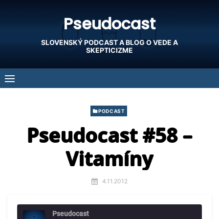
Skip
Pseudocast
to
content
SLOVENSKÝ PODCAST A BLOG O VEDE A
SKEPTICIZME
PODCAST
Pseudocast #58 –
Vitamíny
4.11.2012
Pseudocast