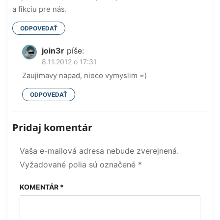
a fikciu pre nás.
ODPOVEDAŤ
join3r
píše:
8.11.2012 o 17:31
Zaujimavy napad, nieco vymyslim =)
ODPOVEDAŤ
Pridaj komentár
Vaša e-mailová adresa nebude zverejnená.
Vyžadované polia sú označené
*
KOMENTÁR
*