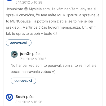
5.11.2012 o 10:28
Jesuskote 😮 Myslela som, že vám napíšem, aby ste si
opravili chybičku, že tam máte MEMOpauzu a správne je
to MENOpauza… a potom som zistila, že to nie je iba
preklep… Martir celý čas hovorí memopauza. Uf… ehm…
tak to opravte aspoň v texte 🙂
ODPOVEDAŤ
join3r
píše:
7.11.2012 o 09:16
No hanba, ked som to pocuval, som si to vsimol, ale
pocas nahravania vobec =)
ODPOVEDAŤ
Boch
píše:
8.11.2012 o 16:26