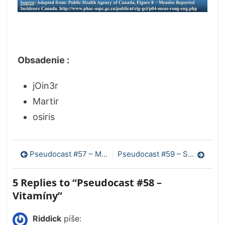
Obsadenie :
jOin3r
Martir
osiris
Navigácia
Pseudocast #57 – Mars 1
Pseudocast #59 – Slnko
v
5 Replies to “
Pseudocast #58 –
článku
Vitamíny
”
Riddick
píše: