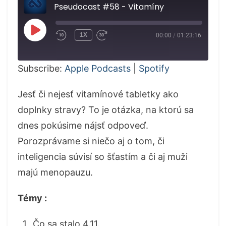
Pseudocast #58 - Vitamíny
PLAY
1X
00:00
/
01:23:16
EPISODE
Subscribe:
Apple Podcasts
|
Spotify
Jesť či nejesť vitamínové tabletky ako
doplnky stravy? To je otázka, na ktorú sa
dnes pokúsime nájsť odpoveď.
Porozprávame si niečo aj o tom, či
inteligencia súvisí so šťastím a či aj muži
majú menopauzu.
Témy :
Čo sa stalo 4.11.