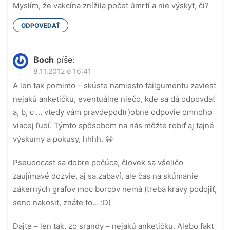
Myslím, že vakcína znížila počet úmrtí a nie výskyt, či?
ODPOVEDAŤ
Boch
píše:
8.11.2012 o 16:41
A len tak pomimo – skúste namiesto failgumentu zaviesť
nejakú anketičku, eventuálne niečo, kde sa dá odpovdať
a, b, c … vtedy vám pravdepod(r)obne odpovie omnoho
viacej ľudí. Týmto spôsobom na nás môžte robiť aj tajné
výskumy a pokusy, hhhh. 😀
Pseudocast sa dobre počúca, človek sa všeličo
zaujímavé dozvie, aj sa zabaví, ale čas na skúmanie
zákerných grafov moc borcov nemá (treba kravy podojiť,
seno nakosiť, znáte to… :D)
Dajte – len tak, zo srandy – nejakú anketičku. Alebo fakt