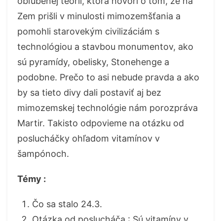
obľúbenej teórii, ktorá hovorí o tom, že na
Zem prišli v minulosti mimozemšťania a
pomohli starovekým civilizáciám s
technológiou a stavbou monumentov, ako
sú pyramídy, obelisky, Stonehenge a
podobne. Prečo to asi nebude pravda a ako
by sa tieto divy dali postaviť aj bez
mimozemskej technológie nám porozpráva
Martir. Takisto odpovieme na otázku od
poslucháčky ohľadom vitamínov v
šampónoch.
Témy :
Čo sa stalo 24.3.
Otázka od poslucháča : Sú vitamíny v