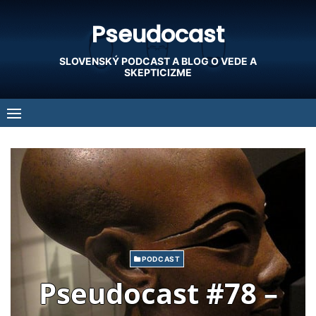
Skip
Pseudocast
to
content
SLOVENSKÝ PODCAST A BLOG O VEDE A
SKEPTICIZME
PODCAST
Pseudocast #78 –