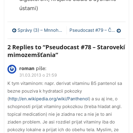
ústami)
Navigácia
Správy (3) – Mnnoho anglických lekárov ordinuje pacientom placebo
Pseudocast #79 – Čas
v
2 Replies to “
Pseudocast #78 – Starovekí
článku
mimozemšťania
”
roman
píše:
31.03.2013 o 21:59
K tym vitaminom: napr. derivat vitaminu B5 pantenol sa
bezne pouziva k hydratacii pokozky
(
http://en.wikipedia.org/wiki/Panthenol
) a su aj ine, o
schopnosti prijat vitaminy pokozkou (treba hladat angl.
topical medication) nie je ziadna rec a nie je to ani
ziaden problem. Je asi rozdiel prijat vitaminy iba do
pokozky lokalne a prijat ich do obehu tela. Myslim, ze