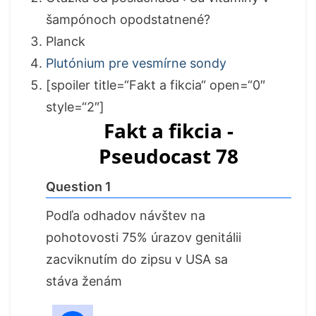
šampónoch opodstatnené?
Planck
Plutónium pre vesmírne sondy
[spoiler title=“Fakt a fikcia“ open=“0″
style=“2″]
Fakt a fikcia -
Pseudocast 78
Question 1
Podľa odhadov návštev na
pohotovosti 75% úrazov genitálii
zacviknutím do zipsu v USA sa
stáva ženám