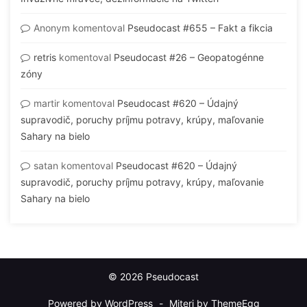
Anonym
komentoval
Pseudocast #655 – Fakt a fikcia
retris
komentoval
Pseudocast #26 – Geopatogénne
zóny
martir
komentoval
Pseudocast #620 – Údajný
supravodič, poruchy príjmu potravy, krúpy, maľovanie
Sahary na bielo
satan
komentoval
Pseudocast #620 – Údajný
supravodič, poruchy príjmu potravy, krúpy, maľovanie
Sahary na bielo
© 2026 Pseudocast
Powered by WordPress
-
Miteri by ThemeEgg