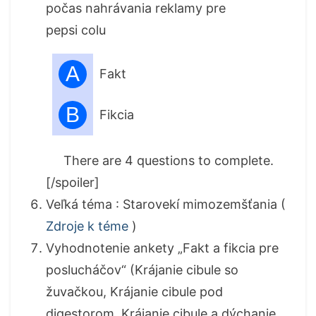
počas nahrávania reklamy pre
pepsi colu
A
Fakt
B
Fikcia
There are 4 questions to complete.
[/spoiler]
Veľká téma : Starovekí mimozemšťania (
Zdroje k téme
)
Vyhodnotenie ankety „Fakt a fikcia pre
poslucháčov“ (Krájanie cibule so
žuvačkou, Krájanie cibule pod
digestorom, Krájanie cibule a dýchanie