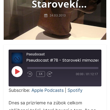
Starovekí
mimozemšťania
24.03.2013
Pseudocast
Pseudocast #78 - Starovekí mimozemšťania
PLAY
1X
00:00
/
01:12:17
EPISODE
Subscribe:
Apple Podcasts
|
Spotify
Dnes sa prizrieme na zúbok celkom