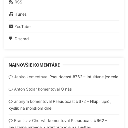
RSS
iTunes
YouTube
Discord
NAJNOVŠIE KOMENTÁRE
Janko
komentoval
Pseudocast #762 – Intuitívne jedenie
Anton Stolar
komentoval
O nás
anonym
komentoval
Pseudocast #672 – Hlúpi lupiči,
kyslík na morskom dne
Branislav Chorvát
komentoval
Pseudocast #662 –
Invazívne mravce, dezinformácie na Twitteri