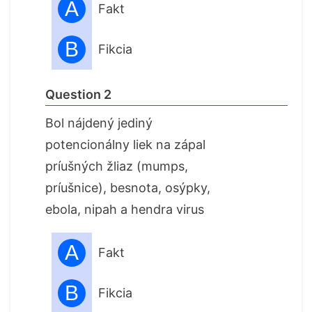
A
Fakt
B
Fikcia
Question 2
Bol nájdený jediný
potencionálny liek na zápal
príušných žliaz (mumps,
príušnice), besnota, osýpky,
ebola, nipah a hendra virus
A
Fakt
B
Fikcia