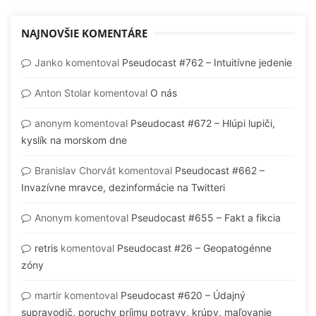
NAJNOVŠIE KOMENTÁRE
Janko
komentoval
Pseudocast #762 – Intuitívne jedenie
Anton Stolar
komentoval
O nás
anonym
komentoval
Pseudocast #672 – Hlúpi lupiči,
kyslík na morskom dne
Branislav Chorvát
komentoval
Pseudocast #662 –
Invazívne mravce, dezinformácie na Twitteri
Anonym
komentoval
Pseudocast #655 – Fakt a fikcia
retris
komentoval
Pseudocast #26 – Geopatogénne
zóny
martir
komentoval
Pseudocast #620 – Údajný
supravodič, poruchy príjmu potravy, krúpy, maľovanie