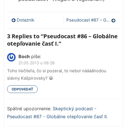
Navigácia
Dotazník
Pseudocast #87 – Globálne otepľovanie časť II.
v
3 Replies to “
Pseudocast #86 – Globálne
článku
otepľovanie časť I.
”
Boch
píše:
21.05.2013 o 06:28
Toho liečiteľa, čo si pozeral, to nebol nááááhodou
slávny Kašpirovsky? 😀
ODPOVEDAŤ
Spätné upozornenie:
Skeptický podcast -
Pseudocast #87 - Globálne otepľovanie časť II.