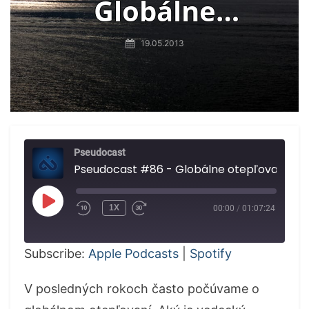
Globálne
otepľovanie časť I.
19.05.2013
Pseudocast
Pseudocast #86 - Globálne otepľovanie ča
PLAY
1X
00:00
/
01:07:24
EPISODE
Subscribe:
Apple Podcasts
|
Spotify
V posledných rokoch často počúvame o