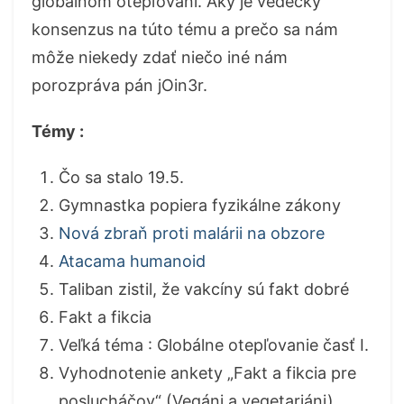
globálnom otepľovaní. Aký je vedecký
konsenzus na túto tému a prečo sa nám
môže niekedy zdať niečo iné nám
porozpráva pán jOin3r.
Témy :
Čo sa stalo 19.5.
Gymnastka popiera fyzikálne zákony
Nová zbraň proti malárii na obzore
Atacama humanoid
Taliban zistil, že vakcíny sú fakt dobré
Fakt a fikcia
Veľká téma : Globálne otepľovanie časť I.
Vyhodnotenie ankety „Fakt a fikcia pre
poslucháčov“ (Vegáni a vegetariáni)