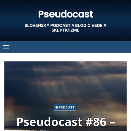
Skip
Pseudocast
to
content
SLOVENSKÝ PODCAST A BLOG O VEDE A
SKEPTICIZME
PODCAST
Pseudocast #86 –