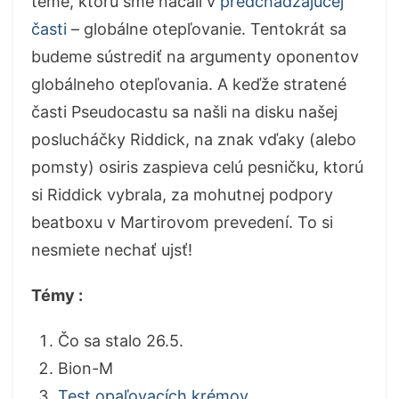
téme, ktorú sme načali v
predchádzajúcej
časti
– globálne otepľovanie. Tentokrát sa
budeme sústrediť na argumenty oponentov
globálneho otepľovania. A keďže stratené
časti Pseudocastu sa našli na disku našej
poslucháčky Riddick, na znak vďaky (alebo
pomsty) osiris zaspieva celú pesničku, ktorú
si Riddick vybrala, za mohutnej podpory
beatboxu v Martirovom prevedení. To si
nesmiete nechať ujsť!
Témy :
Čo sa stalo 26.5.
Bion-M
Test opaľovacích krémov