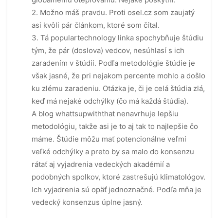
2. Možno máš pravdu. Proti osel.cz som zaujatý
asi kvôli pár článkom, ktoré som čítal.
3. Tá populartechnology linka spochybňuje štúdiu
tým, že pár (doslova) vedcov, nesúhlasí s ich
zaradením v štúdii. Podľa metodológie štúdie je
však jasné, že pri nejakom percente mohlo a došlo
ku zlému zaradeniu. Otázka je, či je celá štúdia zlá,
keď má nejaké odchýlky (čo má každá štúdia).
A blog whattsupwiththat nenavrhuje lepšiu
metodológiu, takže asi je to aj tak to najlepšie čo
máme. Štúdie môžu mať potencionálne veľmi
veľké odchýlky a preto by sa malo do konsenzu
rátať aj vyjadrenia vedeckých akadémií a
podobných spolkov, ktoré zastrešujú klimatológov.
Ich vyjadrenia sú opäť jednoznačné. Podľa mňa je
vedecký konsenzus úplne jasný.