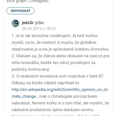
stick graph, Climagate)
ODPOVEDAŤ
join3r
píše:
26.05.2013 o 18:03
1. Ja to tak skutočne rozdeľujem. Aj keď možno
myslíš, na to, že niektorí si myslia, že globálne
otepľovanie je a nie je spôsobené ľudskou činnosťou.
2. Obávam sa, že článok alebo diskusie na osel.cz pre
mňa nezavážia, kedže ten zdroj považujem za
politicky motivovaný.
3. O vedeckom konsenze som rozprával v časti 87.
Odkazy na štúdie nájdeš napríklad tu:
http://en.wikipedia.org/wiki/Scientific_opinion_on_cli
mate_change
, inak o climategate porozprávam
nabudúce. Neviem koľko si o tom čítal, ale myslím, že
následné prešetrenie úplne dokázalo nevinu.