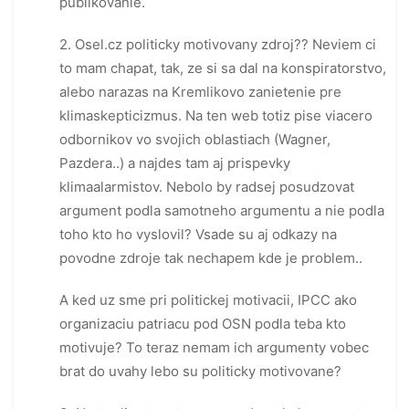
publikovanie.
2. Osel.cz politicky motivovany zdroj?? Neviem ci
to mam chapat, tak, ze si sa dal na konspiratorstvo,
alebo narazas na Kremlikovo zanietenie pre
klimaskepticizmus. Na ten web totiz pise viacero
odbornikov vo svojich oblastiach (Wagner,
Pazdera..) a najdes tam aj prispevky
klimaalarmistov. Nebolo by radsej posudzovat
argument podla samotneho argumentu a nie podla
toho kto ho vyslovil? Vsade su aj odkazy na
povodne zdroje tak nechapem kde je problem..
A ked uz sme pri politickej motivacii, IPCC ako
organizaciu patriacu pod OSN podla teba kto
motivuje? To teraz nemam ich argumenty vobec
brat do uvahy lebo su politicky motivovane?