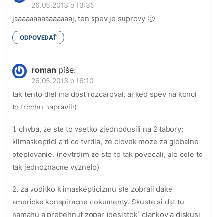
26.05.2013 o 13:35
jaaaaaaaaaaaaaaaj, ten spev je suprovy 🙂
ODPOVEDAŤ
roman
píše:
26.05.2013 o 16:10
tak tento diel ma dost rozcaroval, aj ked spev na konci
to trochu napravil:)
1. chyba, ze ste to vsetko zjednodusili na 2 tabory:
klimaskeptici a ti co tvrdia, ze clovek moze za globalne
oteplovanie. (nevtrdim ze ste to tak povedali, ale cele to
tak jednoznacne vyznelo)
2. za voditko klimaskepticizmu ste zobrali dake
americke konspiracne dokumenty. Skuste si dat tu
namahu a prebehnut zopar (desiatok) clankov a diskusii