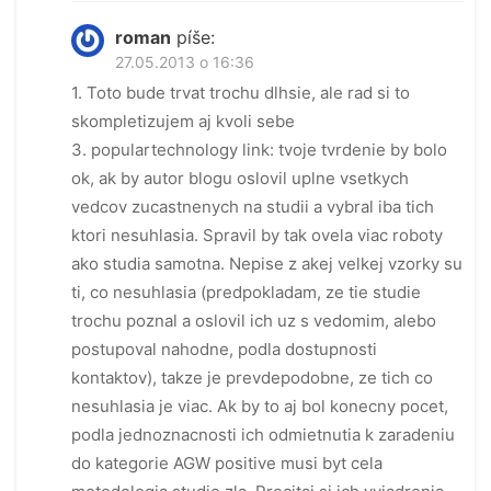
roman
píše:
27.05.2013 o 16:36
1. Toto bude trvat trochu dlhsie, ale rad si to
skompletizujem aj kvoli sebe
3. populartechnology link: tvoje tvrdenie by bolo
ok, ak by autor blogu oslovil uplne vsetkych
vedcov zucastnenych na studii a vybral iba tich
ktori nesuhlasia. Spravil by tak ovela viac roboty
ako studia samotna. Nepise z akej velkej vzorky su
ti, co nesuhlasia (predpokladam, ze tie studie
trochu poznal a oslovil ich uz s vedomim, alebo
postupoval nahodne, podla dostupnosti
kontaktov), takze je prevdepodobne, ze tich co
nesuhlasia je viac. Ak by to aj bol konecny pocet,
podla jednoznacnosti ich odmietnutia k zaradeniu
do kategorie AGW positive musi byt cela