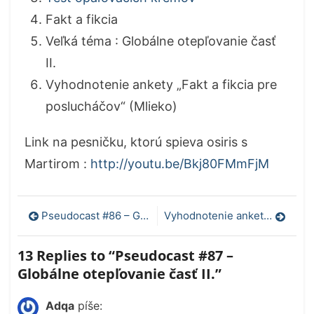
Fakt a fikcia
Veľká téma : Globálne otepľovanie časť
II.
Vyhodnotenie ankety „Fakt a fikcia pre
poslucháčov“ (Mlieko)
Link na pesničku, ktorú spieva osiris s
Martirom :
http://youtu.be/Bkj80FMmFjM
Navigácia
Pseudocast #86 – Globálne otepľovanie časť I.
Vyhodnotenie ankety ohľadom globálneho otepľovania
v
13 Replies to “
Pseudocast #87 –
článku
Globálne otepľovanie časť II.
”
Adqa
píše: