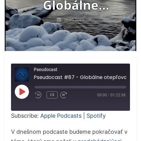
Globálne
otepľovanie časť II.
26.05.2013
Pseudocast
Pseudocast #87 - Globálne otepľovanie ča
PLAY
1X
00:00
/
01:22:38
EPISODE
Subscribe:
Apple Podcasts
|
Spotify
V dnešnom podcaste budeme pokračovať v