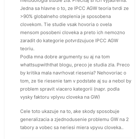
metodologia studie zla. Precitaj si ich vyjadrenia.
Jedna sa hlavne o to, ze IPCC AGW teoria tvrdi ze
>90% globalneho oteplenia je sposobena
clovekom. Tie studie vsak hovoria o ovela
mensom posobeni cloveka a preto ich nemozno
zaradit do kategorie potvrdzujuce IPCC AGW
teoriu.
Podla mna dobre argumenty su aj na tom
whattsupwiththat blogu, preco je studia zla. Preco
by kritika mala navrhovat riesenia? Nehovoriac o
tom, ze tie riesenie tam v podstate aj su a nebol by
problem spravit viacero kategorii (napr. podla
vysky faktoru vplyvu cloveka na GW)
Cele toto ukazuje na to, ake skody sposobuje
generalizacia a zjednodusenie problemu GW na 2
tabory a vobec sa neriesi miera vpyvu cloveka..