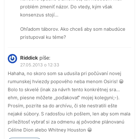
problém zmeniť názor. Do vtedy, kým však
konsenzus stojí…
Ohľadom táborov. Ako chceš aby som nabudúce
pristupoval ku téme?
Riddick
píše:
27.05.2013 o 12:33
Hahaha, no skoro som sa udusila pri počúvaní novej
rumunskej hviezdy popového neba menom Osiris! 😀
Bolo to skvelé (inak za návrh tento konkrétnej sra…
ehm, piesne môžete „poďakovať“ mojej kolegyni;-).
Prosím, pozrite sa do archívu, či ste nestratili ešte
nejaké súbory. S radosťou ich pošlem, len aby som mala
príležitosť vybrať si za odmenu aj pôvodne plánovanú
Céline Dion alebo Whitney Houston 😀