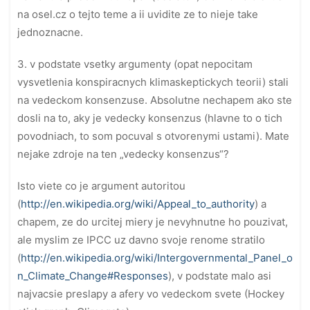
na osel.cz o tejto teme a ii uvidite ze to nieje take
jednoznacne.
3. v podstate vsetky argumenty (opat nepocitam
vysvetlenia konspiracnych klimaskeptickych teorii) stali
na vedeckom konsenzuse. Absolutne nechapem ako ste
dosli na to, aky je vedecky konsenzus (hlavne to o tich
povodniach, to som pocuval s otvorenymi ustami). Mate
nejake zdroje na ten „vedecky konsenzus“?
Isto viete co je argument autoritou
(
http://en.wikipedia.org/wiki/Appeal_to_authority
) a
chapem, ze do urcitej miery je nevyhnutne ho pouzivat,
ale myslim ze IPCC uz davno svoje renome stratilo
(
http://en.wikipedia.org/wiki/Intergovernmental_Panel_o
n_Climate_Change#Responses
), v podstate malo asi
najvacsie preslapy a afery vo vedeckom svete (Hockey