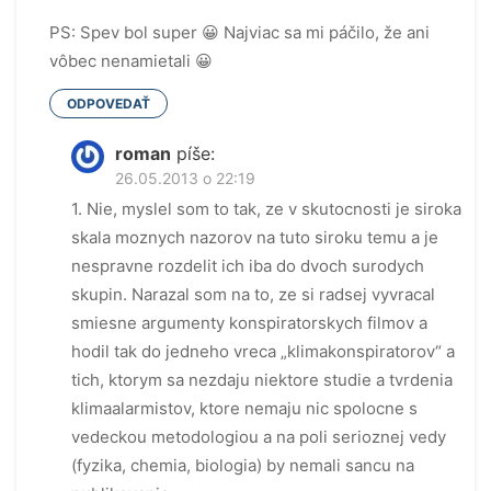
PS: Spev bol super 😀 Najviac sa mi páčilo, že ani
vôbec nenamietali 😀
ODPOVEDAŤ
roman
píše:
26.05.2013 o 22:19
1. Nie, myslel som to tak, ze v skutocnosti je siroka
skala moznych nazorov na tuto siroku temu a je
nespravne rozdelit ich iba do dvoch surodych
skupin. Narazal som na to, ze si radsej vyvracal
smiesne argumenty konspiratorskych filmov a
hodil tak do jedneho vreca „klimakonspiratorov“ a
tich, ktorym sa nezdaju niektore studie a tvrdenia
klimaalarmistov, ktore nemaju nic spolocne s
vedeckou metodologiou a na poli serioznej vedy
(fyzika, chemia, biologia) by nemali sancu na