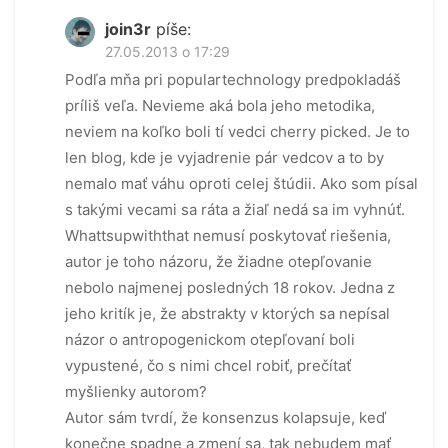
join3r
píše:
27.05.2013 o 17:29
Podľa mňa pri populartechnology predpokladáš
príliš veľa. Nevieme aká bola jeho metodika,
neviem na koľko boli tí vedci cherry picked. Je to
len blog, kde je vyjadrenie pár vedcov a to by
nemalo mať váhu oproti celej štúdii. Ako som písal
s takými vecami sa ráta a žiaľ nedá sa im vyhnúť.
Whattsupwiththat nemusí poskytovať riešenia,
autor je toho názoru, že žiadne otepľovanie
nebolo najmenej posledných 18 rokov. Jedna z
jeho kritík je, že abstrakty v ktorých sa nepísal
názor o antropogenickom otepľovaní boli
vypustené, čo s nimi chcel robiť, prečítať
myšlienky autorom?
Autor sám tvrdí, že konsenzus kolapsuje, keď
konečne spadne a zmení sa, tak nebudem mať