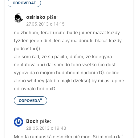
ODPOVEDAŤ
osirisko
píše:
27.05.2013 o 14:15
no zbohom, teraz urcite bude joiner mazat kazdy
tyzden jeden diel, len aby ma donutil blacat kazdy
podcast =)))
ale som rad, ze sa pacilo, dufam, ze kolegyna
neolutovala =) dal som do toho vsetko (co dost
vypoveda o mojom hudobnom nadani xD). celine
alebo whitney (alebo majkl dzeksn) by mi asi uplne
odrovnalo hrdlo xD
ODPOVEDAŤ
Boch
píše:
28.05.2013 o 19:43
Mno ta rumunská pesnička nič moc. Si im mala dať