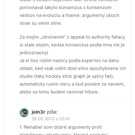
porovnavat takyto konsenzus s konsenzom
vedcov na evoluciu a hlavne: argumenty oboch
stran su velmi silne.
Za mojim „obvinenim“ z appeal to authority fallacy
si stale stojim, kedze konsenzus podla mna nie je
jednoznacny)
Ja si tiez robim nazory podla expertov na danu
oblast, ked vsak vidim dost silno spochybnene ich
studie (taky hockey stick graph je uplny fail),
automaticky rusim vieru a bud poviem ze neviem,
alebo sa tomu budem venovat hlbsie..
join3r
píše:
26.05.2013 o 22:41
1. Nenašiel som dobré argumenty proti
globálnemu otepľovaniu. Nejaké poskytni.