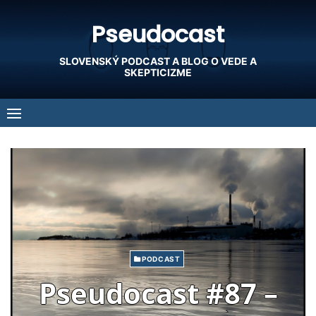
Skip
Pseudocast
to
content
SLOVENSKÝ PODCAST A BLOG O VEDE A
SKEPTICIZME
PODCAST
Pseudocast #87 –