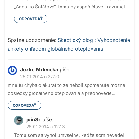
„Andulko Šafářová“, tomu by aspoň človek rozumel.
ODPOVEDAŤ
Spätné upozornenie:
Skeptický blog : Vyhodnotenie
ankety ohľadom globálneho otepľovania
Jozko Mrkvicka
píše:
25.01.2014 o 22:20
mne tu chybalo akurat to ze neboli spomenute mozne
dosledky globalneho oteplovania a predpovede…
ODPOVEDAŤ
join3r
píše:
26.01.2014 o 12:13
Tomu som sa vyhol úmyselne, kedže som nevedel