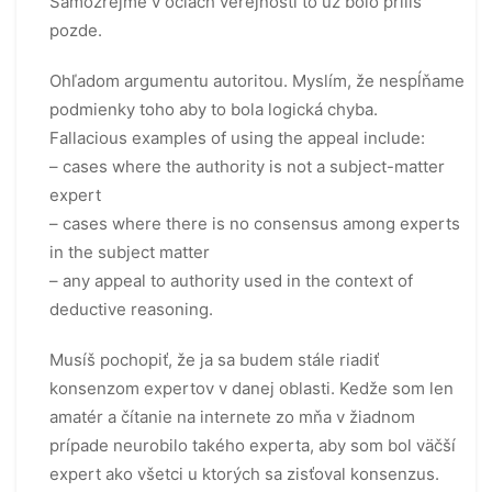
Samozrejme v očiach verejnosti to už bolo príliš
pozde.
Ohľadom argumentu autoritou. Myslím, že nespĺňame
podmienky toho aby to bola logická chyba.
Fallacious examples of using the appeal include:
– cases where the authority is not a subject-matter
expert
– cases where there is no consensus among experts
in the subject matter
– any appeal to authority used in the context of
deductive reasoning.
Musíš pochopiť, že ja sa budem stále riadiť
konsenzom expertov v danej oblasti. Kedže som len
amatér a čítanie na internete zo mňa v žiadnom
prípade neurobilo takého experta, aby som bol väčší
expert ako všetci u ktorých sa zisťoval konsenzus.