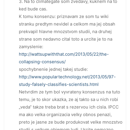
3. Na to climategate som zvedavy, kuknem na to
ked bude cas.
K tomu konsenzu: priznavam ze som tu wiki
stranku predtym nevidel a celkom ma jej obsah
prekvapil hlavne mnozstvom studii, na druhej
strane som nedavno cital toto a urcite je to na
zamyslenie:
http://wattsupwiththat.com/2013/05/22/the-
collapsing-consensus/
spochybnenie jednej takej studie:
http://www.populartechnology.net/2013/05/97-
study-falsely-classifies-scientists.html
Netvrdim ze tym bol vyvrateny konsenzus na tuto
temu, je to skor ukazka, ze aj takto sa u nich robi
„veda“ takze treba brat s rezervou ich cisla. IPCC
ma ako velka organizacia velky obnos penazi,
preto je jasne ze bude produkovat velke mnozstvo
studii s velkym objemom ludi. Urcite nemozno