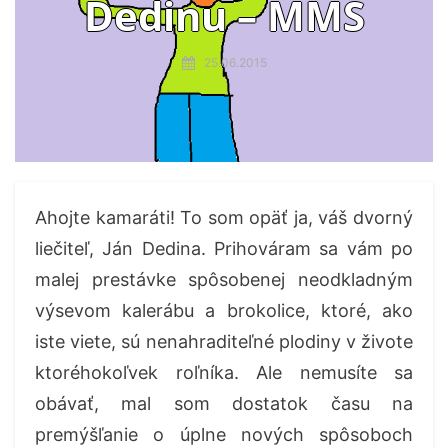
Dedinu – MMS
25.06.2015
Ahojte kamaráti! To som opäť ja, váš dvorný
liečiteľ, Ján Dedina. Prihováram sa vám po
malej prestávke spôsobenej neodkladným
výsevom kalerábu a brokolice, ktoré, ako
iste viete, sú nenahraditeľné plodiny v živote
ktoréhokoľvek roľníka. Ale nemusíte sa
obávať, mal som dostatok času na
premýšľanie o úplne nových spôsoboch