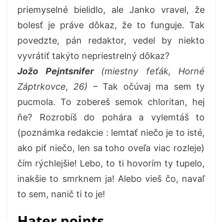
priemyselné bielidlo, ale Janko vravel, že
bolesť je práve dôkaz, že to funguje. Tak
povedzte, pán redaktor, vedel by niekto
vyvrátiť takýto nepriestrelný dôkaz?
Jožo Pejntsnifer
(miestny feťák, Horné
Záptrkovce, 26)
– Tak očúvaj ma sem ty
pucmola. To zobereš semok chloritan, hej
ňe? Rozrobíš do pohára a vylemtáš to
(poznámka redakcie : lemtať niečo je to isté,
ako piť niečo, len sa toho oveľa viac rozleje)
čím rýchlejšie! Lebo, to ti hovorím ty tupelo,
inakšie to smrknem ja! Alebo vieš čo, navaľ
to sem, nanič ti to je!
Hater points