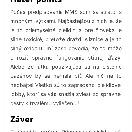
Počas predpisovania MMS som sa stretol s
mnohými výtkami. Najčastejšou z nich je, že
je to priemyselné bielidlo a pre človeka je
silne toxické, pretože dráždi sliznice a je to
silný oxidant. Iní zase povedia, že to môže
ohroziť správne fungovanie štítnej žľazy.
Alebo že látka používajúca sa na čistenie
bazénov by sa nemala piť. Ale nič na to
nedbajte! Všetko sú to zapredanci bielidlovej
lobby, ktorí sa vás snažia zviesť zo správnej
cesty k trvalému vyliečeniu!
Záver
Takže si to zhrňme. Priemyselné bielidlo lieči