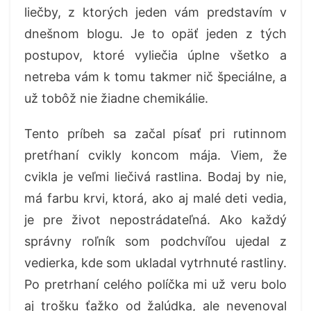
liečby, z ktorých jeden vám predstavím v
dnešnom blogu. Je to opäť jeden z tých
postupov, ktoré vyliečia úplne všetko a
netreba vám k tomu takmer nič špeciálne, a
už tobôž nie žiadne chemikálie.
Tento príbeh sa začal písať pri rutinnom
pretŕhaní cvikly koncom mája. Viem, že
cvikla je veľmi liečivá rastlina. Bodaj by nie,
má farbu krvi, ktorá, ako aj malé deti vedia,
je pre život nepostrádateľná. Ako každý
správny roľník som podchvíľou ujedal z
vedierka, kde som ukladal vytrhnuté rastliny.
Po pretrhaní celého políčka mi už veru bolo
aj trošku ťažko od žalúdka, ale nevenoval