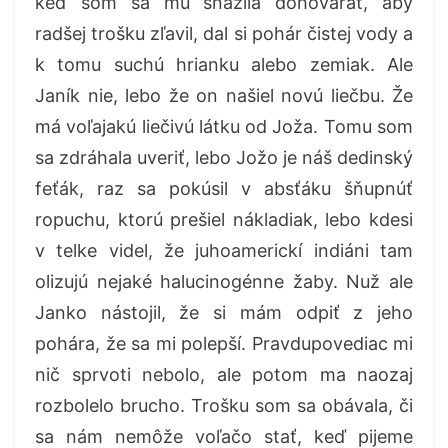
keď som sa mu snažila dohovárať, aby
radšej trošku zľavil, dal si pohár čistej vody a
k tomu suchú hrianku alebo zemiak. Ale
Janík nie, lebo že on našiel novú liečbu. Že
má voľajakú liečivú látku od Joža. Tomu som
sa zdráhala uveriť, lebo Jožo je náš dedinský
feťák, raz sa pokúsil v absťáku šňupnúť
ropuchu, ktorú prešiel nákladiak, lebo kdesi
v telke videl, že juhoamerickí indiáni tam
olizujú nejaké halucinogénne žaby. Nuž ale
Janko nástojil, že si mám odpiť z jeho
pohára, že sa mi polepší. Pravdupovediac mi
nič sprvoti nebolo, ale potom ma naozaj
rozbolelo brucho. Trošku som sa obávala, či
sa nám nemôže voľačo stať, keď pijeme