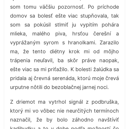
som tomu väčšiu pozornosť. Po príchode
domov sa bolesť ešte viac stupňovala, tak
som sa pokúsil stlmiť ju vypitím pohára
mlieka, malého piva, hrsťou čerešní a
vyprážaným syrom s hranolkami. Zarazilo
ma, že tento diétny krok mi od môjho
trápenia neuľavil, ba skôr práve naopak,
ešte viac sa mi priťažilo. K bolesti žalúdka sa
pridala aj črevná serenáda, ktorú moje črevá
urputne nôtili do bezoblačnej jarnej noci.
Z driemot ma vytrhol signál z podbruška,
ktorý mi vo vôbec nie neurčitých termínoch
naznačil, že by bolo záhodno navštíviť
kadibudku a to v dobe podľa možností čo