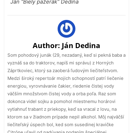
Ján “Biely pažerák” Dedina
Author:
Ján Dedina
Som pohodový junák (29, nezadaný, keď si pekná baba a
vyznáš sa do traktorov, napíš mi správu) z Horných
Záprtkoviec, ktorý sa zaoberá ľudovým liečiteľstvom.
Medzi široký repertoár mojich schopností patrí liečenie
energiou, vyrovnávanie čakier, riedenie čistej vody
väčším množstvom čistej vody a orba poľa. Raz som
dokonca videl sojku a pomohol miestnemu horárovi
vytiahnuť trabant z priekopy, keď sa vracal z lovu, na
ktorom sa v žiadnom prípade nepil alkohol. Môj najväčší
liečiteľský úspech bol, ked som susedinej kravičke
Citróne uľavil od nadúvania podaním špeciálnej