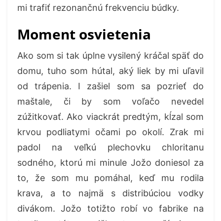
mi trafiť rezonančnú frekvenciu búdky.
Moment osvietenia
Ako som si tak úplne vysilený kráčal späť do
domu, tuho som hútal, aký liek by mi uľavil
od trápenia. I zašiel som sa pozrieť do
maštale, či by som voľačo nevedel
zúžitkovať. Ako viackrát predtým, kĺzal som
krvou podliatymi očami po okolí. Zrak mi
padol na veľkú plechovku chloritanu
sodného, ktorú mi minule Jožo doniesol za
to, že som mu pomáhal, keď mu rodila
krava, a to najmä s distribúciou vodky
divákom. Jožo totižto robí vo fabrike na