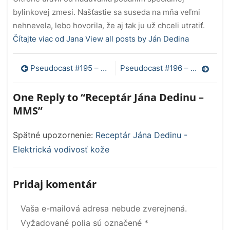
bylinkovej zmesi. Našťastie sa suseda na mňa veľmi
nehnevela, lebo hovorila, že aj tak ju už chceli utratiť.
Čítajte viac od Jana
View all posts by Ján Dedina
Navigácia
Pseudocast #195 – Reprodukovateľnosť štúdií, opaľovacie krémy
Pseudocast #196 – Soľ a obezita, Maria Merian, dátum narodenia, superhrdinky
v
One Reply to “Receptár Jána Dedinu –
článku
MMS”
Spätné upozornenie:
Receptár Jána Dedinu -
Elektrická vodivosť kože
Pridaj komentár
Vaša e-mailová adresa nebude zverejnená.
Vyžadované polia sú označené
*