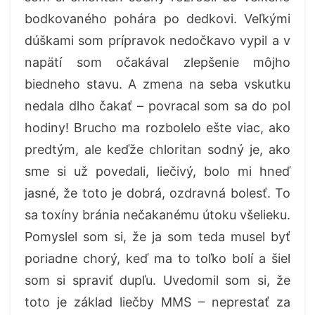
bodkovaného pohára po dedkovi. Veľkými
dúškami som prípravok nedočkavo vypil a v
napätí som očakával zlepšenie môjho
biedneho stavu. A zmena na seba vskutku
nedala dlho čakať – povracal som sa do pol
hodiny! Brucho ma rozbolelo ešte viac, ako
predtým, ale keďže chloritan sodný je, ako
sme si už povedali, liečivý, bolo mi hneď
jasné, že toto je dobrá, ozdravná bolesť. To
sa toxíny bránia nečakanému útoku všelieku.
Pomyslel som si, že ja som teda musel byť
poriadne chorý, keď ma to toľko bolí a šiel
som si spraviť dupľu. Uvedomil som si, že
toto je základ liečby MMS – neprestať za