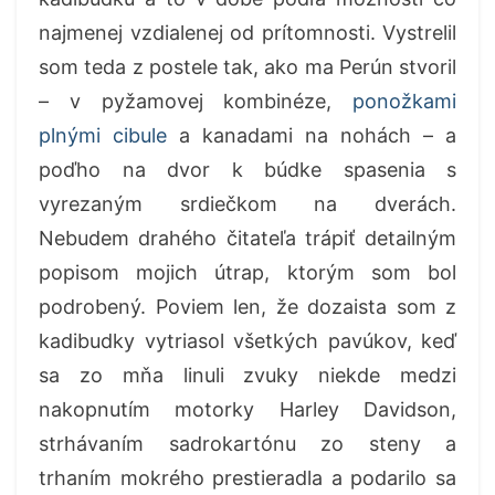
najmenej vzdialenej od prítomnosti. Vystrelil
som teda z postele tak, ako ma Perún stvoril
– v pyžamovej kombinéze,
ponožkami
plnými cibule
a kanadami na nohách – a
poďho na dvor k búdke spasenia s
vyrezaným srdiečkom na dverách.
Nebudem drahého čitateľa trápiť detailným
popisom mojich útrap, ktorým som bol
podrobený. Poviem len, že dozaista som z
kadibudky vytriasol všetkých pavúkov, keď
sa zo mňa linuli zvuky niekde medzi
nakopnutím motorky Harley Davidson,
strhávaním sadrokartónu zo steny a
trhaním mokrého prestieradla a podarilo sa