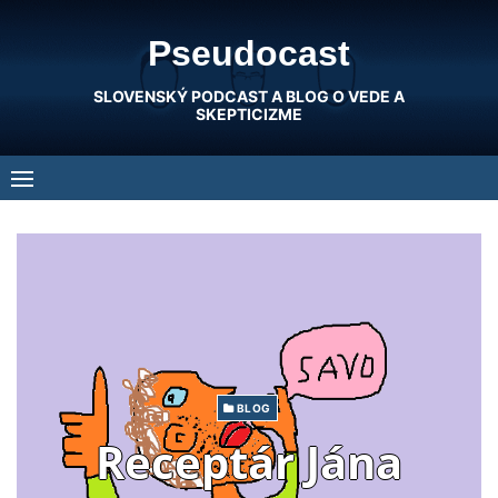
Skip
Pseudocast
to
content
SLOVENSKÝ PODCAST A BLOG O VEDE A
SKEPTICIZME
BLOG
Receptár Jána