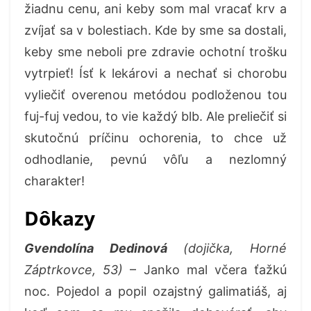
žiadnu cenu, ani keby som mal vracať krv a
zvíjať sa v bolestiach. Kde by sme sa dostali,
keby sme neboli pre zdravie ochotní trošku
vytrpieť! Ísť k lekárovi a nechať si chorobu
vyliečiť overenou metódou podloženou tou
fuj-fuj vedou, to vie každý blb. Ale preliečiť si
skutočnú príčinu ochorenia, to chce už
odhodlanie, pevnú vôľu a nezlomný
charakter!
Dôkazy
Gvendolína Dedinová
(dojička, Horné
Záptrkovce, 53)
– Janko mal včera ťažkú
noc. Pojedol a popil ozajstný galimatiáš, aj