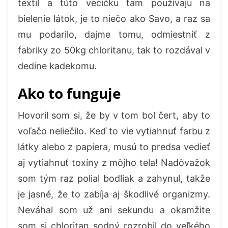
textil a túto vecičku tam používaju na
bielenie látok, je to niečo ako Savo, a raz sa
mu podarilo, dajme tomu, odmiestniť z
fabriky zo 50kg chloritanu, tak to rozdával v
dedine kadekomu.
Ako to funguje
Hovoril som si, že by v tom bol čert, aby to
voľačo neliečilo. Keď to vie vytiahnuť farbu z
látky alebo z papiera, musú to predsa vedieť
aj vytiahnuť toxíny z môjho tela! Nadôvažok
som tým raz polial bodliak a zahynul, takže
je jasné, že to zabíja aj škodlivé organizmy.
Neváhal som už ani sekundu a okamžite
som si chloritan sodný rozrobil do veľkého