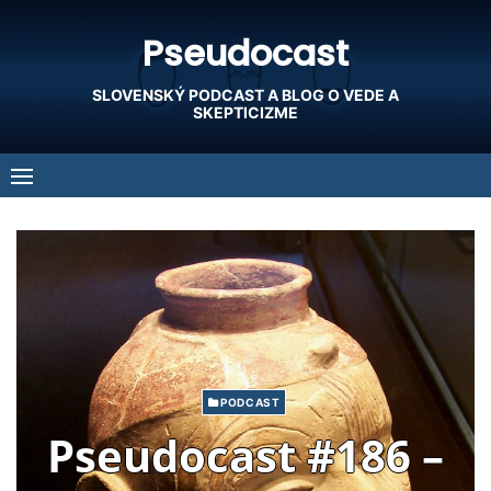
Skip
Pseudocast
to
content
SLOVENSKÝ PODCAST A BLOG O VEDE A
SKEPTICIZME
PODCAST
Pseudocast #186 –