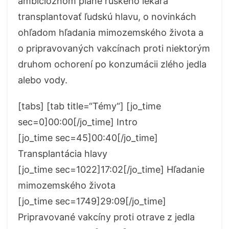
ambicióznom pláne ruského lekára
transplantovať ľudskú hlavu, o novinkách
ohľadom hľadania mimozemského života a
o pripravovaných vakcínach proti niektorým
druhom ochorení po konzumácii zlého jedla
alebo vody.
[tabs] [tab title=“Témy“] [jo_time
sec=0]00:00[/jo_time] Intro
[jo_time sec=45]00:40[/jo_time]
Transplantácia hlavy
[jo_time sec=1022]17:02[/jo_time] Hľadanie
mimozemského života
[jo_time sec=1749]29:09[/jo_time]
Pripravované vakcíny proti otrave z jedla