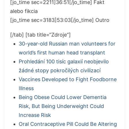
[jo_time sec=2211]36:51[/jo_time] Fakt
alebo fikcia
[jo_time sec=3183]53:03[/jo_time] Outro
[/tab] [tab title=“Zdroje“]
30-year-old Russian man volunteers for
world’s first human head transplant
Prohledání 100 tisíc galaxií neobjevilo
žádné stopy pokročilých civilizací
Vaccines Developed to Fight Foodborne
Illness
Being Obese Could Lower Dementia
Risk, But Being Underweight Could
Increase Risk
Oral Contraceptive Pill Could Be Altering