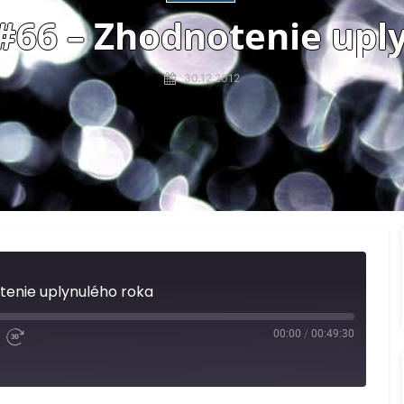
#66 – Zhodnotenie upl
30.12.2012
enie uplynulého roka
00:00
/
00:49:30