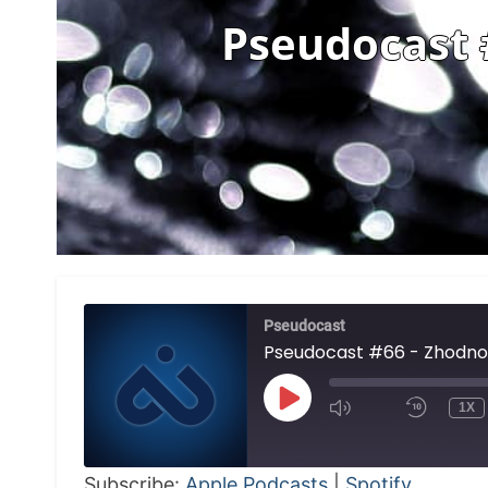
Pseudocast 
Pseudocast
Pseudocast #66 - Zhodnot
PLAY
1X
EPISODE
Subscribe:
Apple Podcasts
|
Spotify