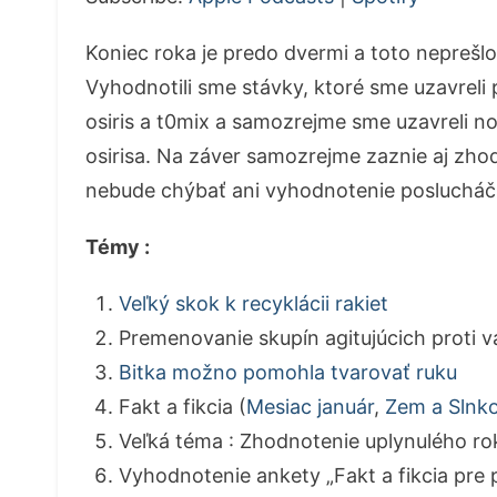
Koniec roka je predo dvermi a toto neprešl
Vyhodnotili sme stávky, ktoré sme uzavreli 
osiris a t0mix a samozrejme sme uzavreli no
osirisa. Na záver samozrejme zaznie aj zho
nebude chýbať ani vyhodnotenie poslucháčsk
Témy :
Veľký skok k recyklácii rakiet
Premenovanie skupín agitujúcich proti 
Bitka možno pomohla tvarovať ruku
Fakt a fikcia (
Mesiac január
,
Zem a Slnk
Veľká téma : Zhodnotenie uplynulého ro
Vyhodnotenie ankety „Fakt a fikcia pre 