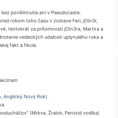
o bez povšimnutia ani v Pseudocaste.
pred rokom toho času v zostave Feri, jOin3r,
vé, tentokrát za prítomnosti jOin3ra, Martira a
dnotenie vedeckých udalostí uplynulého roka a
ej fakt a fikcie.
vakcínam
o
,
Anglický Nový Rok
)
ka
poslucháčov“ (Mrkva, Žralok, Peroxid vodíka)