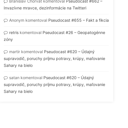
Branislav Chorvát
komentoval
Pseudocast #662 –
Invazívne mravce, dezinformácie na Twitteri
Anonym
komentoval
Pseudocast #655 – Fakt a fikcia
retris
komentoval
Pseudocast #26 – Geopatogénne
zóny
martir
komentoval
Pseudocast #620 – Údajný
supravodič, poruchy príjmu potravy, krúpy, maľovanie
Sahary na bielo
satan
komentoval
Pseudocast #620 – Údajný
supravodič, poruchy príjmu potravy, krúpy, maľovanie
Sahary na bielo