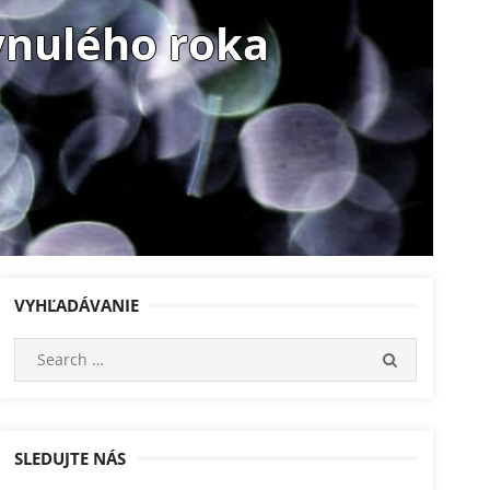
ynulého roka
VYHĽADÁVANIE
Search
SEARCH
for:
SLEDUJTE NÁS