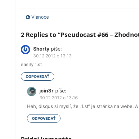
Navigácia
Vianoce
v
2 Replies to “
Pseudocast #66 – Zhodno
článku
Shorty
píše:
30.12.2012 o 13:13
easily 1.st
ODPOVEDAŤ
join3r
píše:
30.12.2012 o 13:16
Heh, disqus si myslí, že „1.st“ je stránka na webe. A 
ODPOVEDAŤ