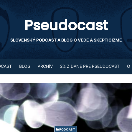
Pseudocast
SLOVENSKÝ PODCAST A BLOG O VEDE A SKEPTICIZME
DCAST
BLOG
ARCHÍV
2% Z DANE PRE PSEUDOCAST
O
PODCAST