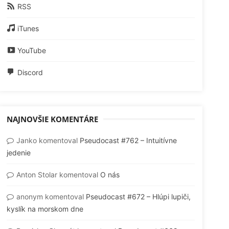
RSS
iTunes
YouTube
Discord
NAJNOVŠIE KOMENTÁRE
Janko
komentoval
Pseudocast #762 – Intuitívne
jedenie
Anton Stolar
komentoval
O nás
anonym
komentoval
Pseudocast #672 – Hlúpi lupiči,
kyslík na morskom dne