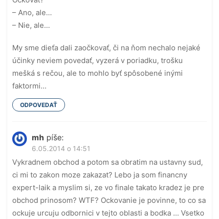
– Ano, ale…
– Nie, ale…
My sme dieťa dali zaočkovať, či na ňom nechalo nejaké
účinky neviem povedať, vyzerá v poriadku, trošku
mešká s rečou, ale to mohlo byť spôsobené inými
faktormi…
ODPOVEDAŤ
mh
píše:
6.05.2014 o 14:51
Vykradnem obchod a potom sa obratim na ustavny sud,
ci mi to zakon moze zakazat? Lebo ja som financny
expert-laik a myslim si, ze vo finale takato kradez je pre
obchod prinosom? WTF? Ockovanie je povinne, to co sa
ockuje urcuju odbornici v tejto oblasti a bodka … Vsetko