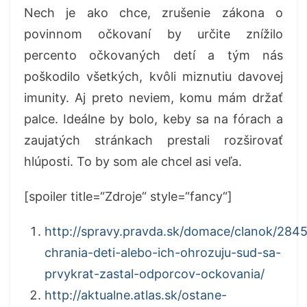
Nech je ako chce, zrušenie zákona o
povinnom očkovaní by určite znížilo
percento očkovaných detí a tým nás
poškodilo všetkých, kvôli miznutiu davovej
imunity. Aj preto neviem, komu mám držať
palce. Ideálne by bolo, keby sa na fórach a
zaujatých stránkach prestali rozširovať
hlúposti. To by som ale chcel asi veľa.
[spoiler title=“Zdroje“ style=“fancy“]
http://spravy.pravda.sk/domace/clanok/284
chrania-deti-alebo-ich-ohrozuju-sud-sa-
prvykrat-zastal-odporcov-ockovania/
http://aktualne.atlas.sk/ostane-