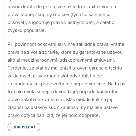
nasom kontexte je ten, ze sa sustredi exluzivne na
prava jednej skupiny rodicov (tych co sa nechcu
ockovat), a ignoruje prava vlastnych deti, a celeho
zvysku populacie.
Pri povinnom ockovani su v hre zakladne prava, vratne
prava na zivot a zdravie, ktore su garantovane usavou
ako aj medzinarodnymi ludskopravnymi zmluvami.
Tvrdenie, ze stat by mal znizit uroven garancie tychto
zakladnych prav v mene slobody robit hlupe
rozhodnutia mi pride vrcholne nepresvedcive. Na to by
trebalo ovela silnejsi dovod (v jej pripade konkretne
pravo zakotvene v ustave). Mas niekde link na jej
ziadost na ustavny sud? Zauimalo by ma ake ustave
pravo dotyca pani citi, ze jej bolo odoprete.
ODPOVEDAŤ