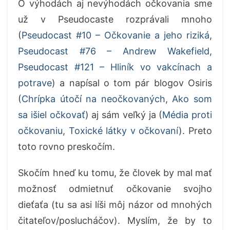
O výhodách aj nevýhodách očkovania sme
už v Pseudocaste rozprávali mnoho
(
Pseudocast #10 – Očkovanie a jeho riziká
,
Pseudocast #76 – Andrew Wakefield
,
Pseudocast #121 – Hliník vo vakcínach a
potrave
) a napísal o tom pár blogov Osiris
(
Chrípka útočí na neočkovaných
,
Ako som
sa išiel očkovať
) aj sám veľký ja (
Média proti
očkovaniu
,
Toxické látky v očkovaní
). Preto
toto rovno preskočím.
Skočím hneď ku tomu, že človek by mal mať
možnosť odmietnuť očkovanie svojho
dieťaťa
(
tu sa asi líši môj názor od mnohých
čitateľov
/posluch
áčov).
Mysl
ím, že by to