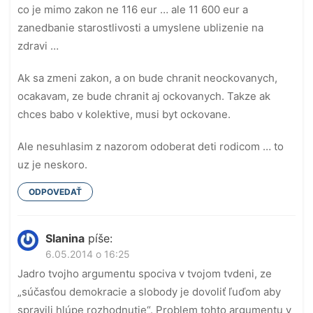
co je mimo zakon ne 116 eur … ale 11 600 eur a
zanedbanie starostlivosti a umyslene ublizenie na
zdravi …
Ak sa zmeni zakon, a on bude chranit neockovanych,
ocakavam, ze bude chranit aj ockovanych. Takze ak
chces babo v kolektive, musi byt ockovane.
Ale nesuhlasim z nazorom odoberat deti rodicom … to
uz je neskoro.
ODPOVEDAŤ
Slanina
píše:
6.05.2014 o 16:25
Jadro tvojho argumentu spociva v tvojom tvdeni, ze
„súčasťou demokracie a slobody je dovoliť ľuďom aby
spravili hlúpe rozhodnutie“. Problem tohto argumentu v