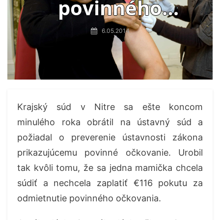
povinného
očkovania
6.05.2014
Krajský súd v Nitre sa ešte koncom
minulého roka obrátil na ústavný súd a
požiadal o preverenie ústavnosti zákona
prikazujúcemu povinné očkovanie. Urobil
tak kvôli tomu, že sa jedna mamička chcela
súdiť a nechcela zaplatiť
€
1
16
pokutu za
odmietnutie povinného očkovania.