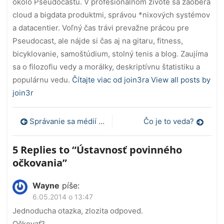
okolo Pseudocastu. V profesionálnom živote sa zaoberá
cloud a bigdata produktmi, správou *nixových systémov
a datacentier. Voľný čas trávi prevažne prácou pre
Pseudocast, ale nájde si čas aj na gitaru, fitness,
bicyklovanie, samoštúdium, stolný tenis a blog. Zaujíma
sa o filozofiu vedy a morálky, deskriptívnu štatistiku a
populárnu vedu.
Čítajte viac od join3ra
View all posts by
join3r
Navigácia
Správanie sa médií pri samovraždách
Čo je to veda?
v
5 Replies to “
Ústavnosť povinného
článku
očkovania
”
Wayne
píše:
6.05.2014 o 13:47
Jednoducha otazka, zlozita odpoved.
Očkovať?