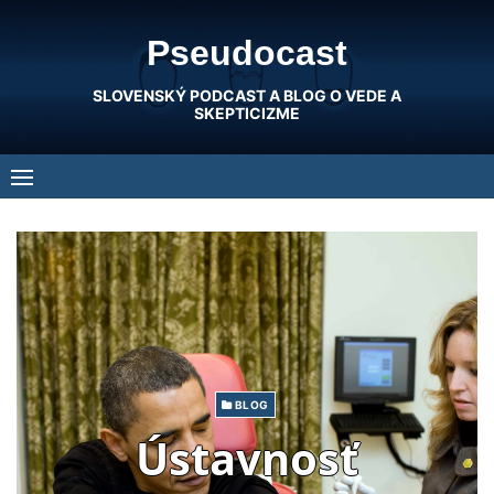
Skip
Pseudocast
to
content
SLOVENSKÝ PODCAST A BLOG O VEDE A
SKEPTICIZME
BLOG
Ústavnosť