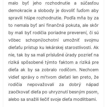
malo byť jeho rozhodnutie a súčasťou
demokracie a slobody je dovoliť ľuďom aby
spravili hlúpe rozhodnutie. Podľa mňa by za
to nemala byť ani finančná pokuta, ale skôr
by mali byť rodičia poriadne preverení, či sú
vôbec schopní
/ocho
tní umožniť svojmu
dieťaťu prístup ku lekárskej starostlivosti. Ak
nie, tak by sa mali príslušné úrady pozrieť na
riziká spôsobené týmto faktom a riziká pre
dieťa ak by sa zobralo rodičom. Nechcem
vidieť správy o mŕtvom dieťati len preto, že
rodičia nepovažovali za dobrý nápad
zaočkovať dieťa po uhryznutí besným psom,
alebo sa snažili liečiť svoje dieťa modlitbami.